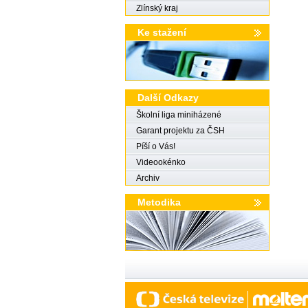
Zlínský kraj
Ke stažení
Další Odkazy
Školní liga miniházené
Garant projektu za ČSH
Píší o Vás!
Videookénko
Archiv
Metodika