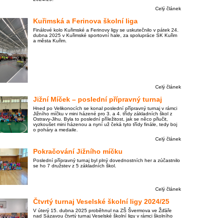
Celý článek
Kuřimská a Ferinova školní liga
Finálové kolo Kuřimské a Ferinovy ligy se uskutečnilo v pátek 24.
dubna 2025 v Kuřimské sportovní hale, za spolupráce SK Kuřim
a města Kuřim.
Celý článek
Jižní Míček – poslední přípravný turnaj
Hned po Velikonocích se konal poslední přípravný turnaj v rámci
Jižního míčku v mini házené pro 3. a 4. třídy základních škol z
Ostravy-Jihu. Byla to poslední příležitost, jak se něco přiučit,
vyzkoušet mini házenou a nyní už čeká tyto třídy finále, tedy boj
o poháry a medaile.
Celý článek
Pokračování Jižního míčku
Poslední přípravný turnaj byl plný dovednostních her a zúčastnilo
se ho 7 družstev z 5 základních škol.
Celý článek
Čtvrtý turnaj Veselské školní ligy 2024/25
V úterý 15. dubna 2025 proběhnul na ZŠ Švermova ve Žďáře
nad Sázavou čtvrtý turnaj Veselské školní ligy v rámci školního