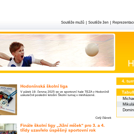
Soutěže mužů
|
Soutěže žen
|
Reprezentac
H
4. tur
Hodonínská školní liga
Tabul
V pátek 19. června 2025 se ve sportovní hale TEZA v Hodoníně
uskutečnil poslední letošní Školní turnaj v miniházené.
Michae
Mikulá
Domin
Celý článek
Finále školní ligy „Jižní míček“ pro 3. a 4.
třídy uzavřelo úspěšný sportovní rok