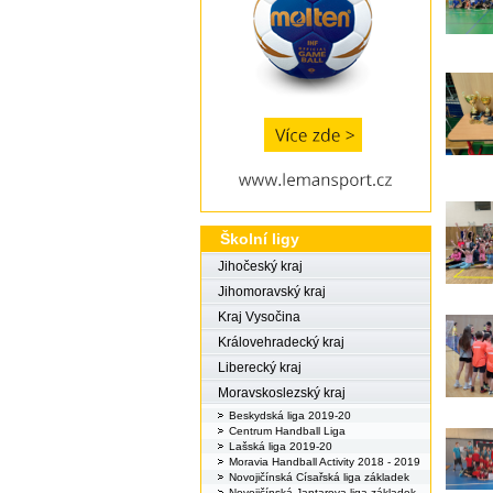
Školní ligy
Jihočeský kraj
Jihomoravský kraj
Kraj Vysočina
Královehradecký kraj
Liberecký kraj
Moravskoslezský kraj
Beskydská liga 2019-20
Centrum Handball Liga
Lašská liga 2019-20
Moravia Handball Activity 2018 - 2019
Novojičínská Císařská liga základek
Novojičínská Jantarova liga základek