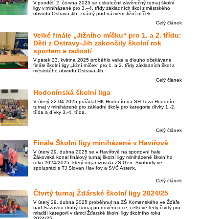
V pondělí 2. června 2025 se uskutečnil závěrečný turnaj školní
ligy v miniházené pro 3.–4. třídy základních škol z městského
obvodu Ostrava-Jih, známý pod názvem Jižní míček.
Celý článek
Velké finále „Jižního míčku“ pro 1. a 2. třídu:
Děti z Ostravy-Jih zakončily školní rok
sportem a radostí
V pátek 23. května 2025 proběhlo velké a dlouho očekávané
finále školní ligy „Jižní míček“ pro 1. a 2. třídy základních škol z
městského obvodu Ostrava-Jih.
Celý článek
Hodonínská školní liga
V úterý 22.04.2025 pořádal HK Hodonín na SH Teza Hodonín
turnaj v miniházené pro základní školy pro kategorie dívky 1.-2.
třída a dívky 3.-4. třída.
Celý článek
Finále Školní ligy miniházené v Havířově
V úterý 29. dubna 2025 se v Havířově na sportovní hale
Žákovská konal finálový turnaj školní ligy miniházené školního
roku 2024/2025, který organizovala ZŠ Gen. Svobody ve
spolupráci s TJ Slovan Havířov a SVČ Asterix.
Celý článek
Čtvrtý turnaj Žďárské školní ligy 2024/25
V úterý 29. dubna 2025 proběhnul na ZŠ Komenského ve Žďáře
nad Sázavou druhý turnaj po novém roce, celkově tedy čtvrtý pro
mladší kategorii v rámci Žďárské školní ligy školního roku
2024/25.