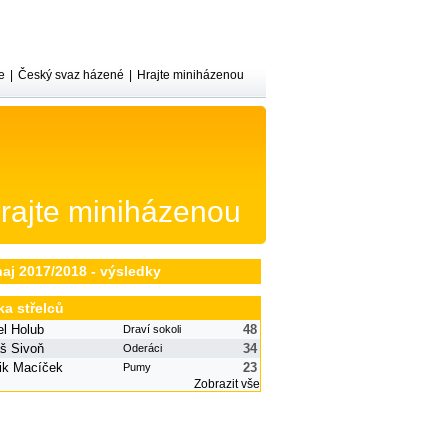
e
|
Český svaz házené
|
Hrajte miniházenou
rajte miniházenou
naj 2017/2018 - výsledky
ka střelců
l Holub
48
Draví sokoli
š Sivoň
34
Oderáci
ik Macíček
23
Pumy
Zobrazit vše