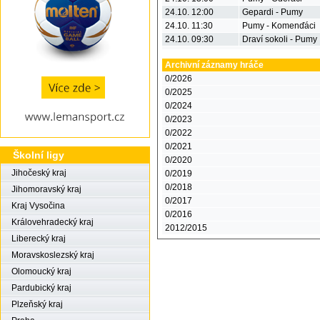
24.10. 12:00
Gepardi - Pumy
24.10. 11:30
Pumy - Komenďáci
24.10. 09:30
Draví sokoli - Pumy
Archivní záznamy hráče
0/2026
0/2025
0/2024
0/2023
0/2022
0/2021
Školní ligy
0/2020
Jihočeský kraj
0/2019
0/2018
Jihomoravský kraj
0/2017
Kraj Vysočina
0/2016
Královehradecký kraj
2012/2015
Liberecký kraj
Moravskoslezský kraj
Olomoucký kraj
Pardubický kraj
Plzeňský kraj