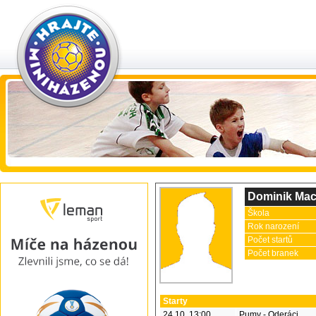
Dominik Mac
Škola
Rok narození
Počet startů
Počet branek
Starty
24.10. 13:00
Pumy - Oderáci