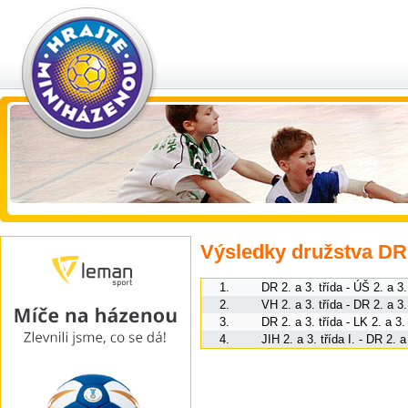
Výsledky družstva DR 2
1.
DR 2. a 3. třída - ÚŠ 2. a 3.
2.
VH 2. a 3. třída - DR 2. a 3.
3.
DR 2. a 3. třída - LK 2. a 3.
4.
JIH 2. a 3. třída I. - DR 2. a