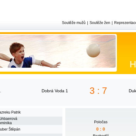
Soutěže mužů
|
Soutěže žen
|
Reprezentac
H
3 : 7
Dobrá Voda 1
Duk
zreku Patrik
ühbaerová
Poločas
minika
0 : 0
uber Štěpán