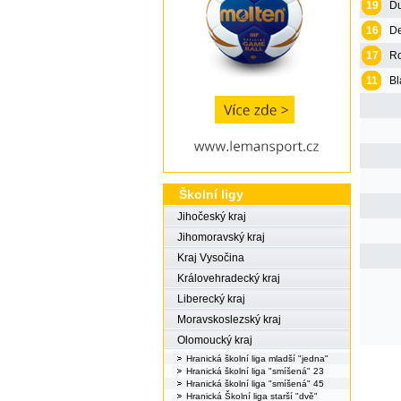
19
Du
16
De
17
Ro
11
Bl
Školní ligy
Jihočeský kraj
Jihomoravský kraj
Kraj Vysočina
Královehradecký kraj
Liberecký kraj
Moravskoslezský kraj
Olomoucký kraj
Hranická školní liga mladší "jedna"
Hranická školní liga "smíšená" 23
Hranická školní liga "smíšená" 45
Hranická Školní liga starší "dvě"