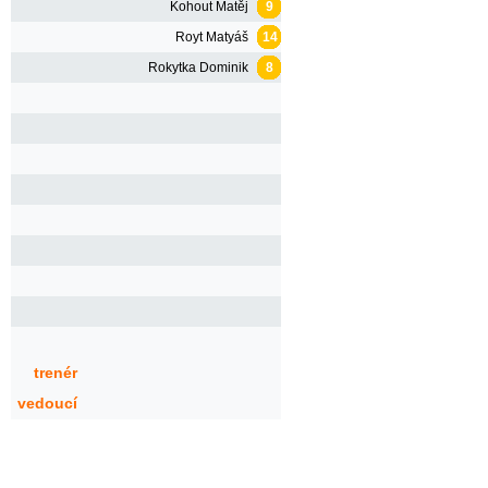
Kohout Matěj
9
Royt Matyáš
14
Rokytka Dominik
8
trenér
vedoucí