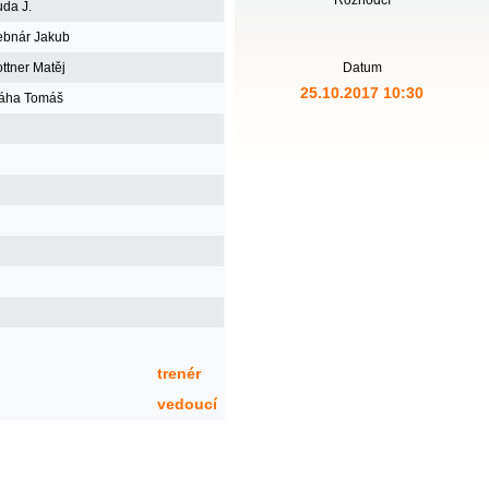
Rozhodčí
da J.
bnár Jakub
ttner Matěj
Datum
25.10.2017 10:30
áha Tomáš
trenér
vedoucí