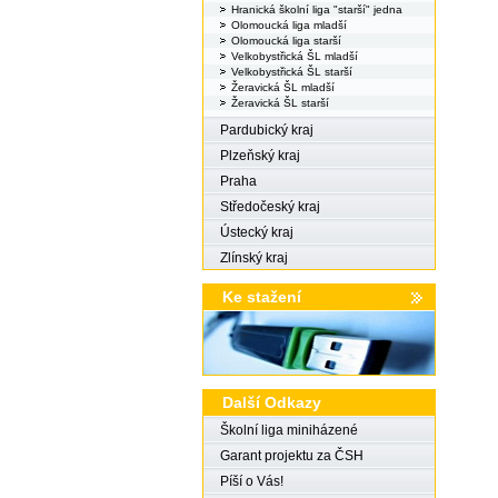
Hranická školní liga "starší" jedna
Olomoucká liga mladší
Olomoucká liga starší
Velkobystřická ŠL mladší
Velkobystřická ŠL starší
Žeravická ŠL mladší
Žeravická ŠL starší
Pardubický kraj
Plzeňský kraj
Praha
Středočeský kraj
Ústecký kraj
Zlínský kraj
Ke stažení
Další Odkazy
Školní liga miniházené
Garant projektu za ČSH
Píší o Vás!