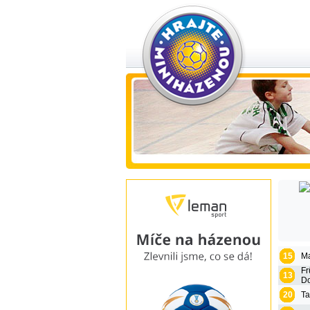
15
Ma
Fr
13
Do
20
Ta