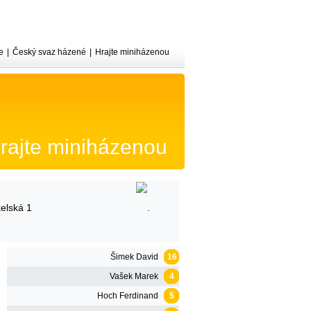
e
|
Český svaz házené
|
Hrajte miniházenou
rajte miniházenou
elská 1
Šimek David
16
Vašek Marek
4
Hoch Ferdinand
5