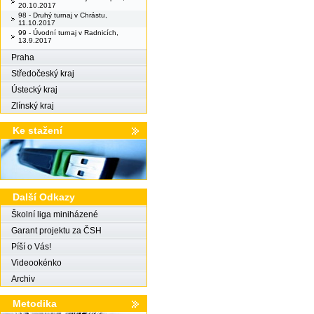
20.10.2017
98 - Druhý turnaj v Chrástu,
11.10.2017
99 - Úvodní turnaj v Radnicích,
13.9.2017
Praha
Středočeský kraj
Ústecký kraj
Zlínský kraj
Ke stažení
Další Odkazy
Školní liga miniházené
Garant projektu za ČSH
Píší o Vás!
Videookénko
Archiv
Metodika