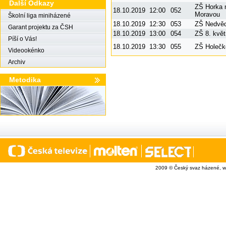
Další Odkazy
ZŠ Horka 
18.10.2019
12:00
052
Moravou
Školní liga miniházené
18.10.2019
12:30
053
ZŠ Nedvě
Garant projektu za ČSH
18.10.2019
13:00
054
ZŠ 8. kvě
Píší o Vás!
18.10.2019
13:30
055
ZŠ Holečk
Videookénko
Archiv
Metodika
2009 © Český svaz házené, w