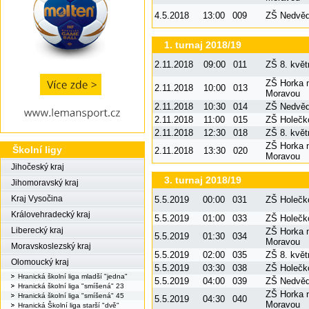
4.5.2018
13:00
009
ZŠ Nedvě
1. turnaj 2018/19
2.11.2018
09:00
011
ZŠ 8. květ
ZŠ Horka 
2.11.2018
10:00
013
Moravou
2.11.2018
10:30
014
ZŠ Nedvě
2.11.2018
11:00
015
ZŠ Holečk
2.11.2018
12:30
018
ZŠ 8. květ
ZŠ Horka 
Školní ligy
2.11.2018
13:30
020
Moravou
Jihočeský kraj
3. turnaj 2018/19
Jihomoravský kraj
Kraj Vysočina
5.5.2019
00:00
031
ZŠ Holečk
Královehradecký kraj
5.5.2019
01:00
033
ZŠ Holečk
Liberecký kraj
ZŠ Horka 
5.5.2019
01:30
034
Moravou
Moravskoslezský kraj
5.5.2019
02:00
035
ZŠ 8. květ
Olomoucký kraj
5.5.2019
03:30
038
ZŠ Holečk
Hranická školní liga mladší "jedna"
5.5.2019
04:00
039
ZŠ Nedvě
Hranická školní liga "smíšená" 23
ZŠ Horka 
Hranická školní liga "smíšená" 45
5.5.2019
04:30
040
Moravou
Hranická Školní liga starší "dvě"