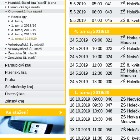
Hranická školní liga "starší" jedna
5.5.2019
05:00
041
ZŠ Holečk
Olomoucká liga mladší
5.5.2019
06:00
043
ZŠ Holečk
Olomoucká liga starší
Rozpis ligy
5.5.2019
07:00
045
ZŠ 8. květ
4. turnaj
1. turnaj 2018/19
3. turnaj 2018/19
4. turnaj 2018/19
4. turnaj 2018/19
ZŠ Horka 
1. turnaj 2019/20
24.5.2019
09:00
021
Moravou
Velkobystřická ŠL mladší
24.5.2019
10:00
023
ZŠ Holečk
Velkobystřická ŠL starší
Žeravická ŠL mladší
24.5.2019
10:30
024
ZŠ Nedvě
Žeravická ŠL starší
24.5.2019
11:00
025
ZŠ 8. květ
Pardubický kraj
ZŠ Horka 
Plzeňský kraj
24.5.2019
12:30
028
Moravou
Praha
24.5.2019
13:30
030
ZŠ Holečk
Středočeský kraj
1. turnaj 2019/20
Ústecký kraj
18.10.2019
09:00
046
ZŠ Nedvě
Zlínský kraj
18.10.2019
09:30
047
ZŠ Holečk
18.10.2019
10:00
048
ZŠ Holečk
Ke stažení
ZŠ Horka 
18.10.2019
10:30
049
Moravou
18.10.2019
11:00
050
ZŠ Holečk
18.10.2019
11:30
051
ZŠ 8. kvě