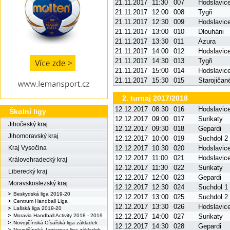
21.11.2017
11:30
007
Hodslavic
21.11.2017
12:00
008
Tygři
21.11.2017
12:30
009
Hodslavic
21.11.2017
13:00
010
Dlouháni
21.11.2017
13:30
011
Azura
21.11.2017
14:00
012
Hodslavic
21.11.2017
14:30
013
Tygři
21.11.2017
15:00
014
Hodslavic
21.11.2017
15:30
015
Starojičan
2. turnaj 2017/2018
12.12.2017
08:30
016
Hodslavic
Školní ligy
12.12.2017
09:00
017
Surikaty
Jihočeský kraj
12.12.2017
09:30
018
Gepardi
Jihomoravský kraj
12.12.2017
10:00
019
Suchdol 2
12.12.2017
10:30
020
Hodslavic
Kraj Vysočina
12.12.2017
11:00
021
Hodslavic
Královehradecký kraj
12.12.2017
11:30
022
Surikaty
Liberecký kraj
12.12.2017
12:00
023
Gepardi
Moravskoslezský kraj
12.12.2017
12:30
024
Suchdol 1
Beskydská liga 2019-20
12.12.2017
13:00
025
Suchdol 2
Centrum Handball Liga
12.12.2017
13:30
026
Hodslavic
Lašská liga 2019-20
12.12.2017
14:00
027
Surikaty
Moravia Handball Activity 2018 - 2019
Novojičínská Císařská liga základek
12.12.2017
14:30
028
Gepardi
Novojičínská Jantarova liga základek