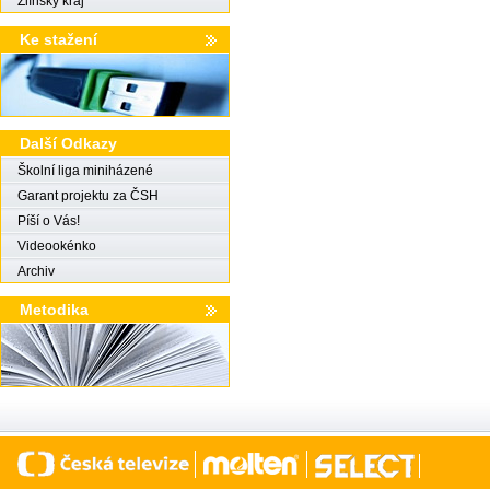
Zlínský kraj
Ke stažení
Další Odkazy
Školní liga miniházené
Garant projektu za ČSH
Píší o Vás!
Videookénko
Archiv
Metodika