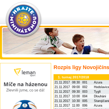
Rozpis ligy Novojičí
1. turnaj 2017/2018
21.11.2017
08:30
001
Azura
21.11.2017
09:00
002
Hodslavic
21.11.2017
09:30
003
Tygři
21.11.2017
10:00
004
Dlouháni
21.11.2017
10:30
005
Starojičan
21.11.2017
11:00
006
Azura