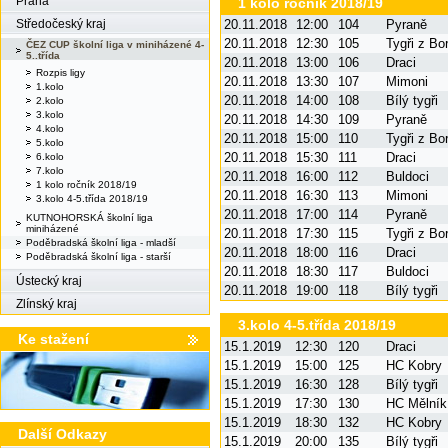
Praha
1 kolo ročník 2018/19
20.11.2018
12:00
104
Pyraně
Středočeský kraj
20.11.2018
12:30
105
Tygři z Bo
ČEZ CUP školní liga v miniházené 4-
5..třída
20.11.2018
13:00
106
Draci
Rozpis ligy
20.11.2018
13:30
107
Mimoni
1.kolo
20.11.2018
14:00
108
Bílý tygři
2.kolo
3.kolo
20.11.2018
14:30
109
Pyraně
4.kolo
20.11.2018
15:00
110
Tygři z Bo
5.kolo
20.11.2018
15:30
111
Draci
6.kolo
7.kolo
20.11.2018
16:00
112
Buldoci
1 kolo ročník 2018/19
20.11.2018
16:30
113
Mimoni
3.kolo 4-5.třída 2018/19
20.11.2018
17:00
114
Pyraně
KUTNOHORSKÁ školní liga
miniházené
20.11.2018
17:30
115
Tygři z Bo
Poděbradská školní liga - mladší
20.11.2018
18:00
116
Draci
Poděbradská školní liga - starší
20.11.2018
18:30
117
Buldoci
Ústecký kraj
20.11.2018
19:00
118
Bílý tygři
Zlínský kraj
3.kolo 4-5.třída 2018/19
Ke stažení
15.1.2019
12:30
120
Draci
15.1.2019
15:00
125
HC Kobry
15.1.2019
16:30
128
Bílý tygři
15.1.2019
17:30
130
HC Mělník
15.1.2019
18:30
132
HC Kobry
Další Odkazy
15.1.2019
20:00
135
Bílý tygři