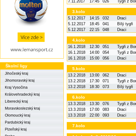
7.11.2017
17:45
026
Tygři z Bo
3.kolo
5.12.2017
14:15
032
Draci
5.12.2017
18:45
041
Bílý tygři
5.12.2017
22:15
048
Draci
4.kolo
16.1.2018
12:30
051
Tygři z Bo
16.1.2018
14:00
054
Tygři z Bo
16.1.2018
15:00
056
Draci
Školní ligy
5.kolo
Jihočeský kraj
13.2.2018
13:00
062
Draci
Jihomoravský kraj
13.2.2018
17:30
071
Tygři z Bo
13.2.2018
18:30
073
Bílý tygři
Kraj Vysočina
Královehradecký kraj
6.kolo
Liberecký kraj
13.3.2018
13:30
076
Tygři z Bo
Moravskoslezský kraj
13.3.2018
17:00
083
Draci
13.3.2018
22:00
093
Draci
Olomoucký kraj
Pardubický kraj
7.kolo
Plzeňský kraj