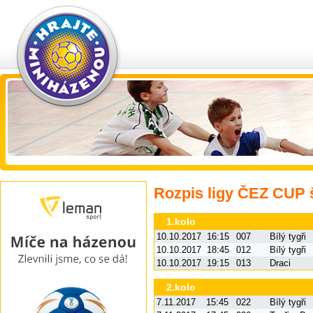
Rozpis ligy ČEZ CUP šk
1.kolo
10.10.2017
16:15
007
Bílý tygři
10.10.2017
18:45
012
Bílý tygři
10.10.2017
19:15
013
Draci
2.kolo
7.11.2017
15:45
022
Bílý tygři