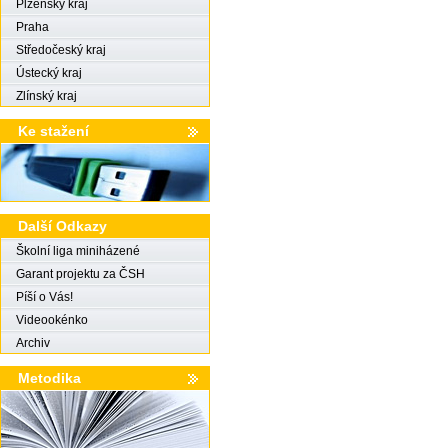
Plzeňský kraj
Praha
Středočeský kraj
Ústecký kraj
Zlínský kraj
Ke stažení
Další Odkazy
Školní liga miniházené
Garant projektu za ČSH
Píší o Vás!
Videookénko
Archiv
Metodika