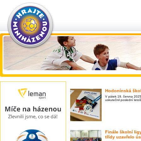
Hodonínská škol
V pátek 19. června 2025
uskutečnil poslední leto
Finále školní lig
třídy uzavřelo ú