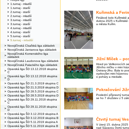
1.turnaj - mladší
1.turnaj - starší
Kuřimská a Ferin
2.turnaj - starší
2.turnaj - mladší
Finálové kolo Kuřimské a
3.turnaj - mladší
dubna 2025 v Kuřimské s
a města Kuřim.
3.turnaj - starší
4.turnaj - mladší
4.turnaj - starší
5.turnaj - starší
5.turnaj - mladší
Novojičínská Císařská liga základek
Novojičínská Jantarova liga základek
Novojičínská Komenského liga
základek
Jižní Míček – po
Novojičínská Laudonova liga základek
Hned po Velikonocích se 
Novojičínská Palackého liga základek
Jižního míčku v mini háze
Opavská liga ŠD 13.12.2018 skupina
Ostravy-Jihu. Byla to posl
C
vyzkoušet mini házenou a 
Opavská liga ŠD 13.12.2018 skupina
o poháry a medaile.
D
Opavská liga ŠD 21.3.2019 skupina C
Opavská liga ŠD 21.3.2019 skupina D
Pokračování Již
Opavská liga ŠD 28.5.2019 skupina C
Poslední přípravný turna
Opavská liga ŠD 28.5.2019 skupina D
se ho 7 družstev z 5 zák
Opavská liga ŠD 29.11.2018 skupina
C
Opavská liga ŠD 29.11.2018 skupina
D
Opavská liga ŠD 3.12.2019 skupina A
Opavská liga ŠD 3.12.2019 skupina B
Čtvrtý turnaj Ves
Opavská liga ŠD 5.11.2019 skupina A
V úterý 15. dubna 2025
Opavská liga ŠD 5.11.2019 skupina B
nad Sázavou čtvrtý turnaj