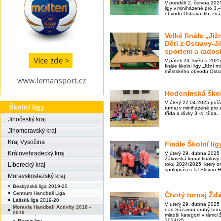
V pondělí 2. června 2025
ligy v miniházené pro 3.
obvodu Ostrava-Jih, zn
Velké finále „Již
Děti z Ostravy-J
sportem a radost
V pátek 23. května 202
finále školní ligy „Jižní 
městského obvodu Ostra
Hodonínská škol
V úterý 22.04.2025 poř
Školní ligy
turnaj v miniházené pro z
třída a dívky 3.-4. třída.
Jihočeský kraj
Jihomoravský kraj
Kraj Vysočina
Finále Školní li
Královehradecký kraj
V úterý 29. dubna 2025 
Žákovská konal finálový 
roku 2024/2025, který 
Liberecký kraj
spolupráci s TJ Slovan H
Moravskoslezský kraj
Beskydská liga 2019-20
Centrum Handball Liga
Čtvrtý turnaj Žď
Lašská liga 2019-20
V úterý 29. dubna 2025
Moravia Handball Activity 2018 -
nad Sázavou druhý turna
2019
mladší kategorii v rámci 
2024/25.
Rozpis ligy