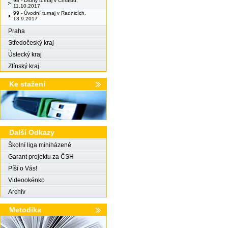
98 - Druhý turnaj v Chrástu,
11.10.2017
99 - Úvodní turnaj v Radnicích,
13.9.2017
Praha
Středočeský kraj
Ústecký kraj
Zlínský kraj
Ke stažení
Další Odkazy
Školní liga miniházené
Garant projektu za ČSH
Píší o Vás!
Videookénko
Archiv
Metodika