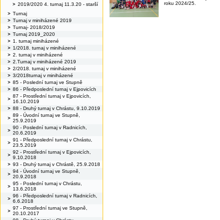
roku 2024/25.
2019/2020 4. turnaj 11.3.20 - starší
Turnaj
Turnaj v miniházené 2019
Turnaj- 2018/2019
Turnaj 2019_2020
1. turnaj miniházené
1/2018. turnaj v miniházené
2. turnaj v miniházené
2.Turnaj v miniházené 2019
2/2018. turnaj v miniházené
3/2018turnaj v miniházené
85 - Poslední turnaj ve Stupně
86 - Předposlední turnaj v Ejpovicích
87 - Prostřední turnaj v Ejpovicích,
16.10.2019
88 - Druhý turnaj v Chrástu, 9.10.2019
89 - Úvodní turnaj ve Stupně,
25.9.2019
90 - Poslední turnaj v Radnicích,
20.6.2019
91 - Předposlední turnaj v Chrástu,
23.5.2019
92 - Prostřední turnaj v Ejpovicích,
9.10.2018
93 - Druhý turnaj v Chrástě, 25.9.2018
94 - Úvodní turnaj ve Stupně,
20.9.2018
95 - Poslední turnaj v Chrástu,
13.6.2018
96 - Předposlední turnaj v Radnicích,
6.6.2018
97 - Prostřední turnaj ve Stupně,
20.10.2017