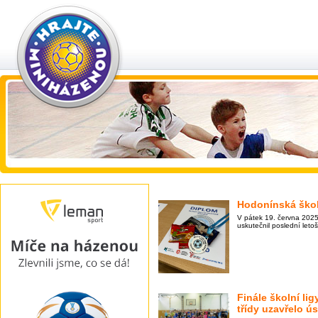
Hodonínská škol
V pátek 19. června 2025
uskutečnil poslední leto
Finále školní lig
třídy uzavřelo ú