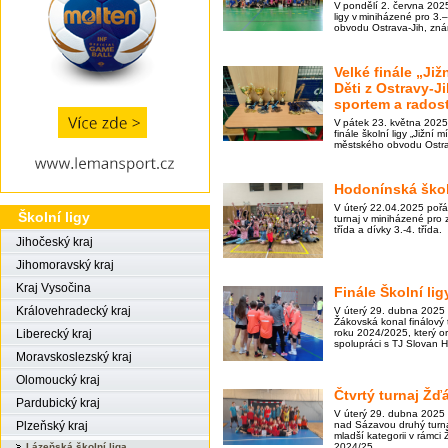
V pondělí 2. června 2025
ligy v miniházené pro 3.
obvodu Ostrava-Jih, zn
Velké finále „Již
Děti z Ostravy-J
sportem a radost
V pátek 23. května 202
finále školní ligy „Jižní 
městského obvodu Ostra
Hodonínská škol
V úterý 22.04.2025 poř
Školní ligy
turnaj v miniházené pro z
třída a dívky 3.-4. třída.
Jihočeský kraj
Jihomoravský kraj
Kraj Vysočina
Finále Školní li
Královehradecký kraj
V úterý 29. dubna 2025 
Žákovská konal finálový 
roku 2024/2025, který 
Liberecký kraj
spolupráci s TJ Slovan H
Moravskoslezský kraj
Olomoucký kraj
Čtvrtý turnaj Žď
Pardubický kraj
V úterý 29. dubna 2025
nad Sázavou druhý turna
Plzeňský kraj
mladší kategorii v rámci 
2024/25.
Lázeňská školní liga