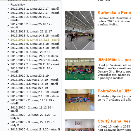
Rozpis ligy
2017/2018 1. turnaj 22.9.17 - starší
Kuřimská a Ferin
2017/2018 1. turnaj 22.9.17 - mladší
2017/2018 2. turnaj 25.10.17 -
Finálové kolo Kuřimské a
mladší
dubna 2025 v Kuřimské s
2017/2018 2. turnaj 25.10.17 -
a města Kuřim.
starší
2017/2018 3. turnaj - 29.11.17
2017/2018 4. turnaj 14.3.18 - mladší
2017/2018 4. turnaj 14.3.18 - starší
2017/2018 5. turnaj 16.5.18 - mladší
2017/2018 5. turnaj 16.5.18 - starší
2017/2018 6. turnaj - 20.6.18
2018/2019 1.turnaj - 26.9.18 starší
Jižní Míček – po
2018/2019 1.turnaj - 26.9.18 mladší
2018/2019 2. turnaj 28.11.18 - starší
Hned po Velikonocích se 
2018/2019 2. turnaj 28.11.18 -
Jižního míčku v mini háze
mladší
Ostravy-Jihu. Byla to posl
vyzkoušet mini házenou a 
2018/2019 3. turnaj 23.1.19
o poháry a medaile.
2018/2019 4.turnaj 17.4.19 - mladší
2018/2019 4.turnaj 17.4.19 - starší
2018/2019 5.turnaj 15.5.19
Pokračování Již
2019/2020 1. turnaj 2.10.19 - mladší
2019/2020 1. turnaj 2.10.19 - starší
Poslední přípravný turna
se ho 7 družstev z 5 zák
2019/2020 - 2. turnaj 11.12.19 -
mladší
2019/2020 - 2.turnaj 11.12.19 -
starší
2019/2020 - 3. turnaj 22.1.20 - 1.
třídy A
Čtvrtý turnaj Ves
2019/2020 - 3. turnaj 22.1.20 - 1.
třídy B
V úterý 15. dubna 2025
2019/2020 4. turnaj 11.3.20 - mladší
nad Sázavou čtvrtý turnaj