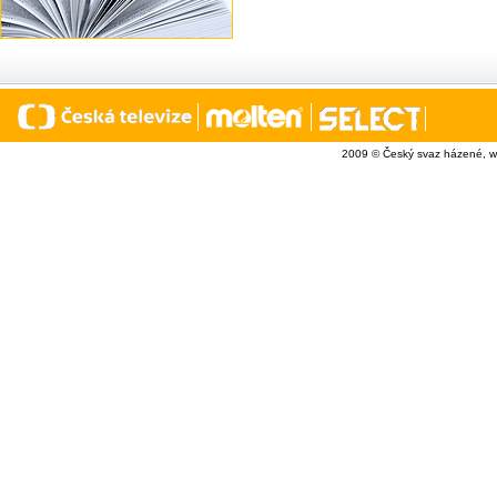
2009 © Český svaz házené, w