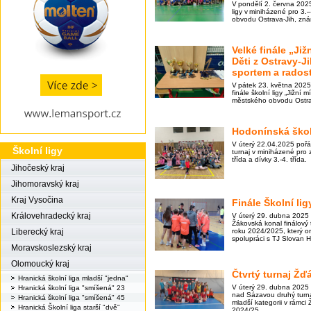
V pondělí 2. června 2025
ligy v miniházené pro 3.
obvodu Ostrava-Jih, zn
Velké finále „Již
Děti z Ostravy-J
sportem a radost
V pátek 23. května 202
finále školní ligy „Jižní 
městského obvodu Ostra
Hodonínská škol
V úterý 22.04.2025 poř
Školní ligy
turnaj v miniházené pro z
třída a dívky 3.-4. třída.
Jihočeský kraj
Jihomoravský kraj
Kraj Vysočina
Finále Školní li
Královehradecký kraj
V úterý 29. dubna 2025 
Žákovská konal finálový 
roku 2024/2025, který 
Liberecký kraj
spolupráci s TJ Slovan H
Moravskoslezský kraj
Olomoucký kraj
Čtvrtý turnaj Žď
Hranická školní liga mladší "jedna"
V úterý 29. dubna 2025
Hranická školní liga "smíšená" 23
nad Sázavou druhý turna
Hranická školní liga "smíšená" 45
mladší kategorii v rámci 
Hranická Školní liga starší "dvě"
2024/25.