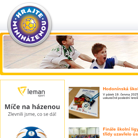
Hodonínská škol
V pátek 19. června 2025
uskutečnil poslední leto
Finále školní lig
třídy uzavřelo ú