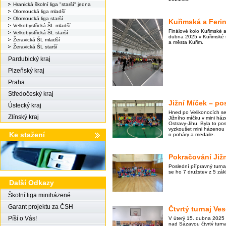
Hranická školní liga "starší" jedna
Olomoucká liga mladší
Olomoucká liga starší
Kuřimská a Ferin
Velkobystřická ŠL mladší
Finálové kolo Kuřimské a
Velkobystřická ŠL starší
dubna 2025 v Kuřimské s
Žeravická ŠL mladší
a města Kuřim.
Žeravická ŠL starší
Pardubický kraj
Plzeňský kraj
Praha
Středočeský kraj
Jižní Míček – po
Ústecký kraj
Hned po Velikonocích se 
Zlínský kraj
Jižního míčku v mini háze
Ostravy-Jihu. Byla to posl
vyzkoušet mini házenou a 
Ke stažení
o poháry a medaile.
Pokračování Již
Poslední přípravný turna
se ho 7 družstev z 5 zák
Další Odkazy
Školní liga miniházené
Garant projektu za ČSH
Čtvrtý turnaj Ves
Píší o Vás!
V úterý 15. dubna 2025
nad Sázavou čtvrtý turnaj