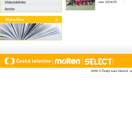
Videookénko
roku 2024/25.
Archiv
Metodika
2009 © Český svaz házené, w