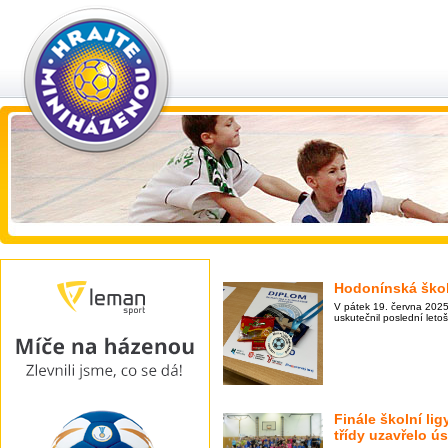
Hodonínská škol
V pátek 19. června 2025
uskutečnil poslední leto
Finále školní lig
třídy uzavřelo ú