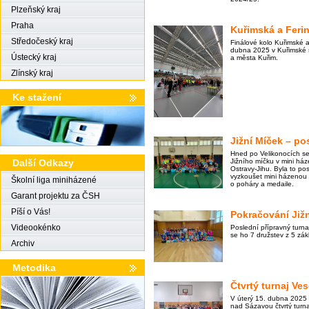
Plzeňský kraj
Praha
Kuřimská a Ferin
Středočeský kraj
Finálové kolo Kuřimské a
dubna 2025 v Kuřimské s
Ústecký kraj
a města Kuřim.
Zlínský kraj
Ke stažení
Jižní Míček – po
Hned po Velikonocích se 
Další Odkazy
Jižního míčku v mini háze
Ostravy-Jihu. Byla to posl
vyzkoušet mini házenou a 
Školní liga miniházené
o poháry a medaile.
Garant projektu za ČSH
Píší o Vás!
Pokračování Již
Videookénko
Poslední přípravný turna
se ho 7 družstev z 5 zák
Archiv
Metodika
Čtvrtý turnaj Ves
V úterý 15. dubna 2025
nad Sázavou čtvrtý turnaj