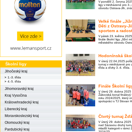
V pondělí 2. června 2025
ligy v miniházené pro 3.
obvodu Ostrava-Jih, zn
Velké finále „Již
Děti z Ostravy-J
sportem a radost
V pátek 23. května 202
finále školní ligy „Jižní 
městského obvodu Ostra
Hodonínská škol
V úterý 22.04.2025 poř
Školní ligy
turnaj v miniházené pro z
třída a dívky 3.-4. třída.
Jihočeský kraj
1.-3. třída
4.-5. třída
Finále Školní li
Jihomoravský kraj
V úterý 29. dubna 2025 
Žákovská konal finálový 
Kraj Vysočina
roku 2024/2025, který 
spolupráci s TJ Slovan H
Královehradecký kraj
Liberecký kraj
Moravskoslezský kraj
Čtvrtý turnaj Žď
V úterý 29. dubna 2025
Olomoucký kraj
nad Sázavou druhý turna
mladší kategorii v rámci 
Pardubický kraj
2024/25.