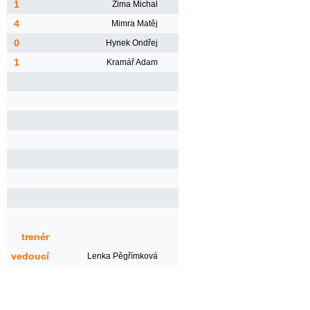
1
Zima Michal
4
Mimra Matěj
0
Hynek Ondřej
1
Kramář Adam
trenér
vedoucí
Lenka Pěgřímková