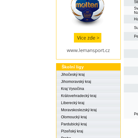
Št
S
Na
Ha
Su
Pe
Školní ligy
Jihočeský kraj
Jihomoravský kraj
Kraj Vysočina
Královehradecký kraj
Liberecký kraj
Moravskoslezský kraj
Pe
Olomoucký kraj
Pardubický kraj
Plzeňský kraj