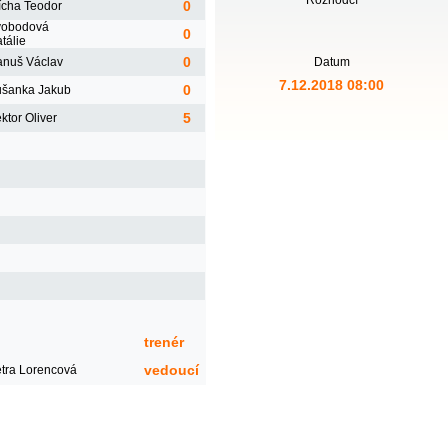
Rozhodčí
0
ícha Teodor
vobodová
0
tálie
0
nuš Václav
Datum
7.12.2018 08:00
0
šanka Jakub
5
ktor Oliver
trenér
vedoucí
tra Lorencová