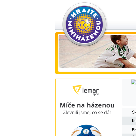
Šk
Ko
Kl