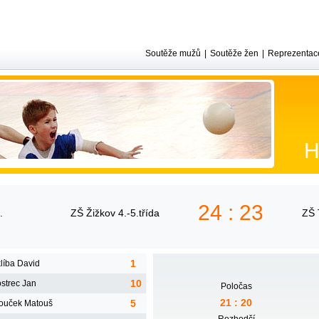
Soutěže mužů
|
Soutěže žen
|
Reprezentac
H
24 : 23
ZŠ Žižkov 4.-5.třída
ZŠ 
1
líba David
10
strec Jan
Poločas
21 : 20
5
ouček Matouš