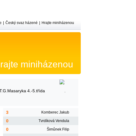
e
|
Český svaz házené
|
Hrajte miniházenou
rajte miniházenou
T.G.Masaryka 4.-5.třída
3
Komberec Jakub
0
Tvrdíková Vendula
0
Šimůnek Filip