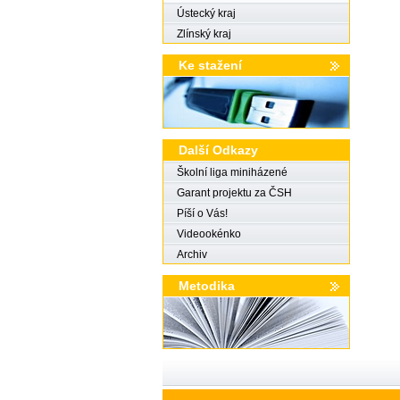
Ústecký kraj
Zlínský kraj
Ke stažení
Další Odkazy
Školní liga miniházené
Garant projektu za ČSH
Píší o Vás!
Videookénko
Archiv
Metodika