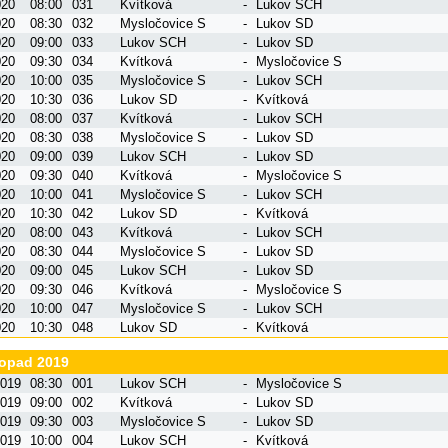
020
08:00
031
Kvítková
-
Lukov SCH
020
08:30
032
Mysločovice S
-
Lukov SD
020
09:00
033
Lukov SCH
-
Lukov SD
020
09:30
034
Kvítková
-
Mysločovice S
020
10:00
035
Mysločovice S
-
Lukov SCH
020
10:30
036
Lukov SD
-
Kvítková
020
08:00
037
Kvítková
-
Lukov SCH
020
08:30
038
Mysločovice S
-
Lukov SD
020
09:00
039
Lukov SCH
-
Lukov SD
020
09:30
040
Kvítková
-
Mysločovice S
020
10:00
041
Mysločovice S
-
Lukov SCH
020
10:30
042
Lukov SD
-
Kvítková
020
08:00
043
Kvítková
-
Lukov SCH
020
08:30
044
Mysločovice S
-
Lukov SD
020
09:00
045
Lukov SCH
-
Lukov SD
020
09:30
046
Kvítková
-
Mysločovice S
020
10:00
047
Mysločovice S
-
Lukov SCH
020
10:30
048
Lukov SD
-
Kvítková
topad 2019
2019
08:30
001
Lukov SCH
-
Mysločovice S
2019
09:00
002
Kvítková
-
Lukov SD
2019
09:30
003
Mysločovice S
-
Lukov SD
2019
10:00
004
Lukov SCH
-
Kvítková