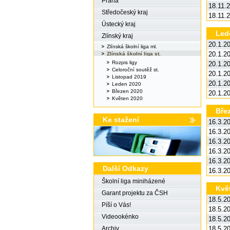
Praha
18.11.
Středočeský kraj
18.11.
Ústecký kraj
Led
Zlínský kraj
20.1.2
Zlínská školní liga ml.
20.1.2
Zlínská školní liga st.
Rozpis ligy
20.1.2
Celoroční soutěž st.
20.1.2
Listopad 2019
20.1.2
Leden 2020
Březen 2020
20.1.2
Květen 2020
Bře
Ke stažení
16.3.2
16.3.2
16.3.2
16.3.2
16.3.2
Další Odkazy
16.3.2
Školní liga miniházené
Kvě
Garant projektu za ČSH
18.5.2
Píší o Vás!
18.5.2
Videookénko
18.5.2
18.5.2
Archiv