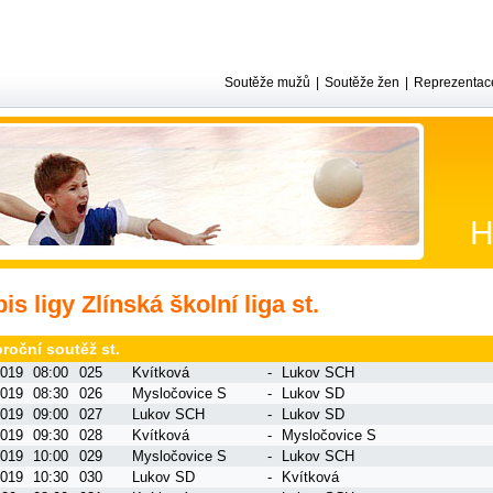
Soutěže mužů
|
Soutěže žen
|
Reprezentac
H
is ligy Zlínská školní liga st.
roční soutěž st.
2019
08:00
025
Kvítková
-
Lukov SCH
2019
08:30
026
Mysločovice S
-
Lukov SD
2019
09:00
027
Lukov SCH
-
Lukov SD
2019
09:30
028
Kvítková
-
Mysločovice S
2019
10:00
029
Mysločovice S
-
Lukov SCH
2019
10:30
030
Lukov SD
-
Kvítková