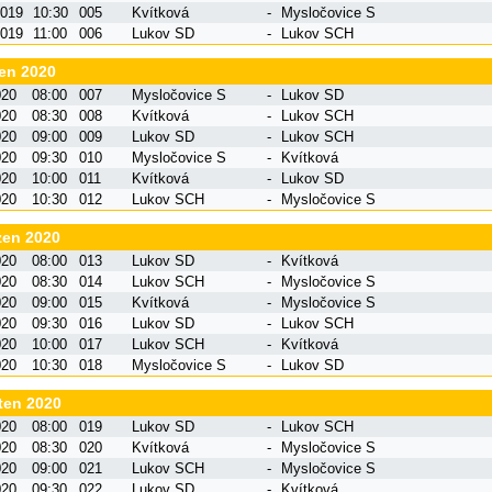
2019
10:30
005
Kvítková
-
Mysločovice S
2019
11:00
006
Lukov SD
-
Lukov SCH
en 2020
020
08:00
007
Mysločovice S
-
Lukov SD
020
08:30
008
Kvítková
-
Lukov SCH
020
09:00
009
Lukov SD
-
Lukov SCH
020
09:30
010
Mysločovice S
-
Kvítková
020
10:00
011
Kvítková
-
Lukov SD
020
10:30
012
Lukov SCH
-
Mysločovice S
zen 2020
020
08:00
013
Lukov SD
-
Kvítková
020
08:30
014
Lukov SCH
-
Mysločovice S
020
09:00
015
Kvítková
-
Mysločovice S
020
09:30
016
Lukov SD
-
Lukov SCH
020
10:00
017
Lukov SCH
-
Kvítková
020
10:30
018
Mysločovice S
-
Lukov SD
ten 2020
020
08:00
019
Lukov SD
-
Lukov SCH
020
08:30
020
Kvítková
-
Mysločovice S
020
09:00
021
Lukov SCH
-
Mysločovice S
020
09:30
022
Lukov SD
-
Kvítková