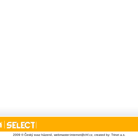
2009 © Český svaz házené, webmaster:
internet@chf.cz
, created by:
Trinet a.s.