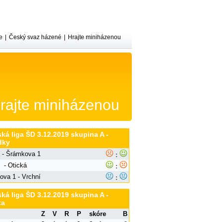
e
|
Český svaz házené
|
Hrajte miniházenou
rajte miniházenou
ká liga ŠD 3.12.2019 skupina A -
dky
 - Šrámkova 1
:
 - Otická
:
ova 1 - Vrchní
:
ká liga ŠD 3.12.2019 skupina A -
ka
Z
V
R
P
skóre
B