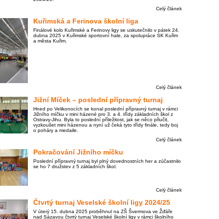
Celý článek
Kuřimská a Ferinova školní liga
Finálové kolo Kuřimské a Ferinovy ligy se uskutečnilo v pátek 24.
dubna 2025 v Kuřimské sportovní hale, za spolupráce SK Kuřim
a města Kuřim.
Celý článek
Jižní Míček – poslední přípravný turnaj
Hned po Velikonocích se konal poslední přípravný turnaj v rámci
Jižního míčku v mini házené pro 3. a 4. třídy základních škol z
Ostravy-Jihu. Byla to poslední příležitost, jak se něco přiučit,
vyzkoušet mini házenou a nyní už čeká tyto třídy finále, tedy boj
o poháry a medaile.
Celý článek
Pokračování Jižního míčku
Poslední přípravný turnaj byl plný dovednostních her a zúčastnilo
se ho 7 družstev z 5 základních škol.
Celý článek
Čtvrtý turnaj Veselské školní ligy 2024/25
V úterý 15. dubna 2025 proběhnul na ZŠ Švermova ve Žďáře
nad Sázavou čtvrtý turnaj Veselské školní ligy v rámci školního