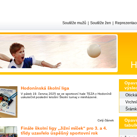
Soutěže mužů
|
Soutěže žen
|
Reprezentac
H
Opavs
výsle
Hodonínská školní liga
V pátek 19. června 2025 se ve sportovní hale TEZA v Hodoníně
Otická
uskutečnil poslední letošní Školní turnaj v miniházené.
Vrchní
Šrámk
Opavs
Celý článek
tabul
Finále školní ligy „Jižní míček“ pro 3. a 4.
třídy uzavřelo úspěšný sportovní rok