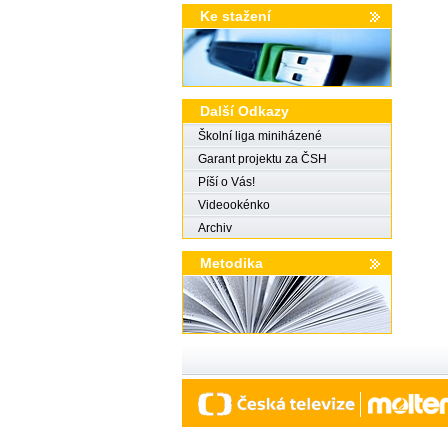
Ke stažení
Další Odkazy
Školní liga miniházené
Garant projektu za ČSH
Píší o Vás!
Videookénko
Archiv
Metodika