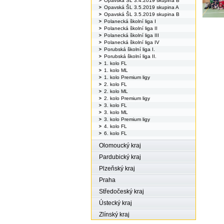
Opavská ŠL 3.4.2019 skupina B
Opavská ŠL 3.5.2019 skupina A
Opavská ŠL 3.5.2019 skupina B
Polanecká školní liga I
Polanecká školní liga II
Polanecká školní liga III
Polanecká školní liga IV
Porubská školní liga I.
Porubská školní liga II.
1. kolo FL
1. kolo ML
1. kolo Premium ligy
2. kolo FL
2. kolo ML
2. kolo Premium ligy
3. kolo FL
3. kolo ML
3. kolo Premium ligy
4. kolo FL
6. kolo FL
Olomoucký kraj
Pardubický kraj
Plzeňský kraj
Praha
Středočeský kraj
Ústecký kraj
Zlínský kraj