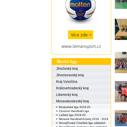
Školní ligy
Jihočeský kraj
Jihomoravský kraj
Kraj Vysočina
Královehradecký kraj
Liberecký kraj
Moravskoslezský kraj
Beskydská liga 2019-20
Centrum Handball Liga
Lašská liga 2019-20
Moravia Handball Activity 2018 - 2019
Novojičínská Císařská liga základek
Novojičínská Jantarova liga základek