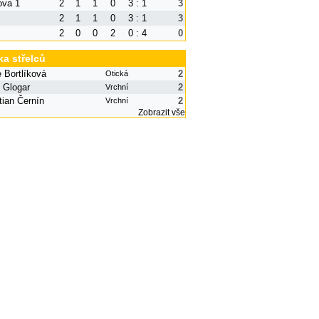
va 1
2
1
1
0
3 : 1
3
2
1
1
0
3 : 1
3
2
0
0
2
0 : 4
0
ka střelců
e Bortlíková
2
Otická
 Glogar
2
Vrchní
ian Černín
2
Vrchní
Zobrazit vše