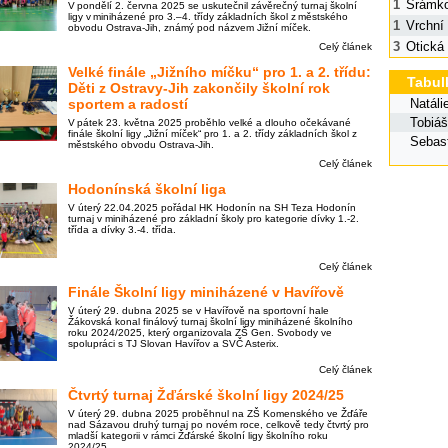
1
Šrámko
V pondělí 2. června 2025 se uskutečnil závěrečný turnaj školní
ligy v miniházené pro 3.–4. třídy základních škol z městského
1
Vrchní
obvodu Ostrava-Jih, známý pod názvem Jižní míček.
3
Otická
Celý článek
Velké finále „Jižního míčku“ pro 1. a 2. třídu:
Tabul
Děti z Ostravy-Jih zakončily školní rok
sportem a radostí
Natáli
Tobiáš
V pátek 23. května 2025 proběhlo velké a dlouho očekávané
finále školní ligy „Jižní míček“ pro 1. a 2. třídy základních škol z
Sebast
městského obvodu Ostrava-Jih.
Celý článek
Hodonínská školní liga
V úterý 22.04.2025 pořádal HK Hodonín na SH Teza Hodonín
turnaj v miniházené pro základní školy pro kategorie dívky 1.-2.
třída a dívky 3.-4. třída.
Celý článek
Finále Školní ligy miniházené v Havířově
V úterý 29. dubna 2025 se v Havířově na sportovní hale
Žákovská konal finálový turnaj školní ligy miniházené školního
roku 2024/2025, který organizovala ZŠ Gen. Svobody ve
spolupráci s TJ Slovan Havířov a SVČ Asterix.
Celý článek
Čtvrtý turnaj Žďárské školní ligy 2024/25
V úterý 29. dubna 2025 proběhnul na ZŠ Komenského ve Žďáře
nad Sázavou druhý turnaj po novém roce, celkově tedy čtvrtý pro
mladší kategorii v rámci Žďárské školní ligy školního roku
2024/25.