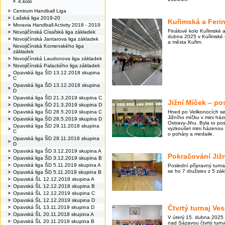
4.kolo
Centrum Handball Liga
Lašská liga 2019-20
Kuřimská a Ferin
Moravia Handball Activity 2018 - 2019
Finálové kolo Kuřimské a
Novojičínská Císařská liga základek
dubna 2025 v Kuřimské s
Novojičínská Jantarova liga základek
a města Kuřim.
Novojičínská Komenského liga
základek
Novojičínská Laudonova liga základek
Novojičínská Palackého liga základek
Opavská liga ŠD 13.12.2018 skupina
C
Opavská liga ŠD 13.12.2018 skupina
D
Opavská liga ŠD 21.3.2019 skupina C
Jižní Míček – po
Opavská liga ŠD 21.3.2019 skupina D
Opavská liga ŠD 28.5.2019 skupina C
Hned po Velikonocích se 
Jižního míčku v mini háze
Opavská liga ŠD 28.5.2019 skupina D
Ostravy-Jihu. Byla to posl
Opavská liga ŠD 29.11.2018 skupina
vyzkoušet mini házenou a 
C
o poháry a medaile.
Opavská liga ŠD 29.11.2018 skupina
D
Opavská liga ŠD 3.12.2019 skupina A
Pokračování Již
Opavská liga ŠD 3.12.2019 skupina B
Opavská liga ŠD 5.11.2019 skupina A
Poslední přípravný turna
se ho 7 družstev z 5 zák
Opavská liga ŠD 5.11.2019 skupina B
Opavská ŠL 12.12.2018 skupina A
Opavská ŠL 12.12.2018 skupina B
Opavská ŠL 12.12.2019 skupina C
Opavská ŠL 12.12.2019 skupina D
Čtvrtý turnaj Ves
Opavská ŠL 13.11.2019 skupina D
Opavská ŠL 20.11.2018 skupina A
V úterý 15. dubna 2025
Opavská ŠL 20.11.2018 skupina B
nad Sázavou čtvrtý turnaj