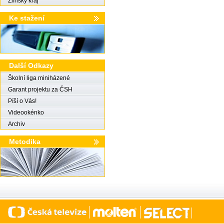
Zlínský kraj
Ke stažení
Další Odkazy
Školní liga miniházené
Garant projektu za ČSH
Píší o Vás!
Videookénko
Archiv
Metodika