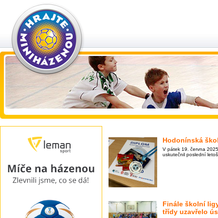
Hodonínská škol
V pátek 19. června 2025
uskutečnil poslední leto
Finále školní lig
třídy uzavřelo ú