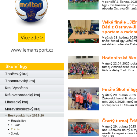
V pondělí 2. června 2025
ligy v miniházené pro 3.
obvodu Ostrava-Jih, zn
Velké finále „Již
Děti z Ostravy-J
sportem a radost
V pátek 23. května 202
finále školní ligy „Jižní 
městského obvodu Ostra
Hodonínská škol
V úterý 22.04.2025 poř
Školní ligy
turnaj v miniházené pro z
třída a dívky 3.-4. třída.
Jihočeský kraj
Jihomoravský kraj
Kraj Vysočina
Finále Školní li
Královehradecký kraj
V úterý 29. dubna 2025 
Žákovská konal finálový 
roku 2024/2025, který 
Liberecký kraj
spolupráci s TJ Slovan H
Moravskoslezský kraj
Beskydská liga 2019-20
Čtvrtý turnaj Žď
Rozpis ligy
1. kolo
V úterý 29. dubna 2025
2.kolo
nad Sázavou druhý turna
mladší kategorii v rámci 
3.kolo
2024/25.