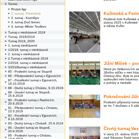
Turnaj
Rozpis ligy
Kuřimská a Ferin
1. turnaj- Třemošná
2. turnaj - Kaznějov
Finálové kolo Kuřimské a
3. turnaj Zruč-Senec
dubna 2025 v Kuřimské s
a města Kuřim.
4. turnaj- Město Touškov
Turnaj v miniházené 2019
Turnaj- 2018/2019
Turnaj 2019_2020
1. turnaj miniházené
1/2018. turnaj v miniházené
2. turnaj v miniházené
2.Turnaj v miniházené 2019
Jižní Míček – po
2/2018. turnaj v miniházené
3/2018turnaj v miniházené
Hned po Velikonocích se 
85 - Poslední turnaj ve Stupně
Jižního míčku v mini háze
86 - Předposlední turnaj v Ejpovicích
Ostravy-Jihu. Byla to posl
vyzkoušet mini házenou a 
87 - Prostřední turnaj v Ejpovicích,
o poháry a medaile.
16.10.2019
88 - Druhý turnaj v Chrástu, 9.10.2019
89 - Úvodní turnaj ve Stupně,
25.9.2019
Pokračování Již
90 - Poslední turnaj v Radnicích,
Poslední přípravný turna
20.6.2019
se ho 7 družstev z 5 zák
91 - Předposlední turnaj v Chrástu,
23.5.2019
92 - Prostřední turnaj v Ejpovicích,
9.10.2018
93 - Druhý turnaj v Chrástě, 25.9.2018
94 - Úvodní turnaj ve Stupně,
Čtvrtý turnaj Ves
20.9.2018
V úterý 15. dubna 2025
95 - Poslední turnaj v Chrástu,
nad Sázavou čtvrtý turnaj
13.6.2018