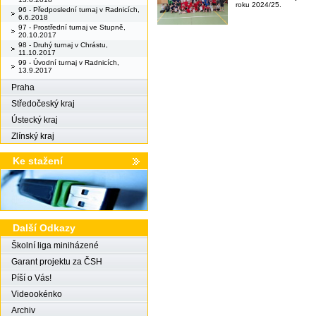
roku 2024/25.
96 - Předposlední turnaj v Radnicích,
6.6.2018
97 - Prostřední turnaj ve Stupně,
20.10.2017
98 - Druhý turnaj v Chrástu,
11.10.2017
99 - Úvodní turnaj v Radnicích,
13.9.2017
Praha
Středočeský kraj
Ústecký kraj
Zlínský kraj
Ke stažení
Další Odkazy
Školní liga miniházené
Garant projektu za ČSH
Píší o Vás!
Videookénko
Archiv