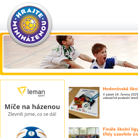
Hodonínská škol
V pátek 19. června 2025
uskutečnil poslední leto
Finále školní lig
třídy uzavřelo ú