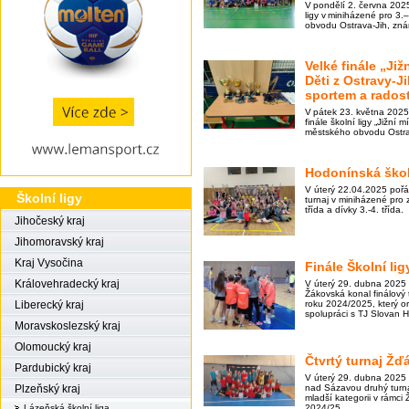
V pondělí 2. června 2025
ligy v miniházené pro 3.
obvodu Ostrava-Jih, zn
Velké finále „Již
Děti z Ostravy-J
sportem a radost
V pátek 23. května 202
finále školní ligy „Jižní 
městského obvodu Ostra
Hodonínská škol
V úterý 22.04.2025 poř
Školní ligy
turnaj v miniházené pro z
třída a dívky 3.-4. třída.
Jihočeský kraj
Jihomoravský kraj
Kraj Vysočina
Finále Školní li
Královehradecký kraj
V úterý 29. dubna 2025 
Žákovská konal finálový 
roku 2024/2025, který 
Liberecký kraj
spolupráci s TJ Slovan H
Moravskoslezský kraj
Olomoucký kraj
Čtvrtý turnaj Žď
Pardubický kraj
V úterý 29. dubna 2025
nad Sázavou druhý turna
Plzeňský kraj
mladší kategorii v rámci 
2024/25.
Lázeňská školní liga