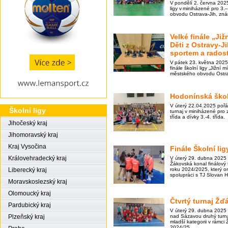
V pondělí 2. června 2025
ligy v miniházené pro 3.
obvodu Ostrava-Jih, zn
Velké finále „Již
Děti z Ostravy-J
sportem a radost
V pátek 23. května 202
finále školní ligy „Jižní 
městského obvodu Ostra
Hodonínská škol
V úterý 22.04.2025 poř
Školní ligy
turnaj v miniházené pro z
třída a dívky 3.-4. třída.
Jihočeský kraj
Jihomoravský kraj
Kraj Vysočina
Finále Školní li
Královehradecký kraj
V úterý 29. dubna 2025 
Žákovská konal finálový 
roku 2024/2025, který 
Liberecký kraj
spolupráci s TJ Slovan H
Moravskoslezský kraj
Olomoucký kraj
Čtvrtý turnaj Žď
Pardubický kraj
V úterý 29. dubna 2025
nad Sázavou druhý turna
Plzeňský kraj
mladší kategorii v rámci 
2024/25.