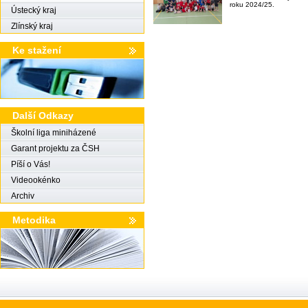
roku 2024/25.
Ústecký kraj
Zlínský kraj
Ke stažení
Další Odkazy
Školní liga miniházené
Garant projektu za ČSH
Píší o Vás!
Videookénko
Archiv
Metodika