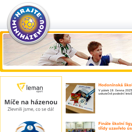
Hodonínská škol
V pátek 19. června 2025
uskutečnil poslední leto
Finále školní lig
třídy uzavřelo ú