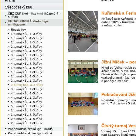
Praha
Středočeský kraj
Kuřimská a Ferin
ČEZ CUP školní liga v miniházené 4-
5..třída
Finálové kolo Kuřimské a
KUTNOHORSKÁ školní liga
dubna 2025 v Kuřimské s
miniházené
a města Kuřim.
Rozpis ligy
1.turnaj KŠL 1.-3.třídy
1.turnaj KŠL 4.-5.třídy
2.turnaj KŠL 1.-3.třídy
2.turnaj KŠL 4.-5.třídy
3.turnaj KŠL 4.-5.třídy
3.turnaj KŠL 1.-3.třídy
4.turnaj KŠL 1.-3.třídy
Jižní Míček – po
4.turnaj KŠL 4.-5.třídy
Hned po Velikonocích se 
1.turnaj KŠL 4.-5.třídy
Jižního míčku v mini háze
1.turnaj KŠL 1.-3.třídy
Ostravy-Jihu. Byla to posl
2.turnaj KŠL 4.-5.třídy
vyzkoušet mini házenou a 
2.turnaj KŠL 1.-3.třídy
o poháry a medaile.
3.turnaj KŠL 4.-5.třídy
3.turnaj KŠL 1.-3.třídy
4.turnaj KŠL 4.-5.třídy
Pokračování Již
4.turnaj KŠL 1.-3.třídy
Poslední přípravný turna
5.turnaj KŠL 4.-5.třídy
se ho 7 družstev z 5 zák
5.turnaj KŠL 1.-3.třídy
1.turnaj KŠL 1.-3.třídy
1.turnaj KŠL 4.-5.třídy
2.turnaj KŠL 4.-5.třída
2.turnaj KŠL 1.-3.třída
Čtvrtý turnaj Ves
Poděbradská školní liga - mladší
V úterý 15. dubna 2025
Poděbradská školní liga - starší
nad Sázavou čtvrtý turnaj