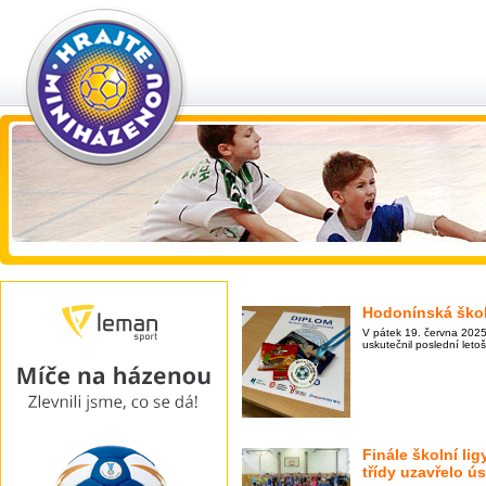
Hodonínská škol
V pátek 19. června 2025
uskutečnil poslední leto
Finále školní lig
třídy uzavřelo ú