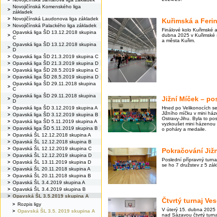
Novojičínská Komenského liga
základek
Novojičínská Laudonova liga základek
Kuřimská a Ferin
Novojičínská Palackého liga základek
Finálové kolo Kuřimské a
Opavská liga ŠD 13.12.2018 skupina
dubna 2025 v Kuřimské s
C
a města Kuřim.
Opavská liga ŠD 13.12.2018 skupina
D
Opavská liga ŠD 21.3.2019 skupina C
Opavská liga ŠD 21.3.2019 skupina D
Opavská liga ŠD 28.5.2019 skupina C
Opavská liga ŠD 28.5.2019 skupina D
Opavská liga ŠD 29.11.2018 skupina
C
Opavská liga ŠD 29.11.2018 skupina
Jižní Míček – po
D
Opavská liga ŠD 3.12.2019 skupina A
Hned po Velikonocích se 
Jižního míčku v mini háze
Opavská liga ŠD 3.12.2019 skupina B
Ostravy-Jihu. Byla to posl
Opavská liga ŠD 5.11.2019 skupina A
vyzkoušet mini házenou a 
Opavská liga ŠD 5.11.2019 skupina B
o poháry a medaile.
Opavská ŠL 12.12.2018 skupina A
Opavská ŠL 12.12.2018 skupina B
Opavská ŠL 12.12.2019 skupina C
Pokračování Již
Opavská ŠL 12.12.2019 skupina D
Poslední přípravný turna
Opavská ŠL 13.11.2019 skupina D
se ho 7 družstev z 5 zák
Opavská ŠL 20.11.2018 skupina A
Opavská ŠL 20.11.2018 skupina B
Opavská ŠL 3.4.2019 skupina A
Opavská ŠL 3.4.2019 skupina B
Opavská ŠL 3.5.2019 skupina A
Čtvrtý turnaj Ves
Rozpis ligy
V úterý 15. dubna 2025
Opavská ŠL 3.5. 2019 skupina A
nad Sázavou čtvrtý turnaj