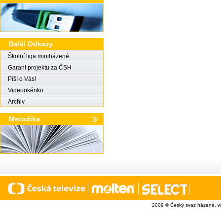
Další Odkazy
Školní liga miniházené
Garant projektu za ČSH
Píší o Vás!
Videookénko
Archiv
Metodika
2009 © Český svaz házené, w