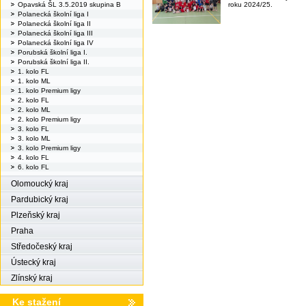
Opavská ŠL 3.5.2019 skupina B
roku 2024/25.
Polanecká školní liga I
Polanecká školní liga II
Polanecká školní liga III
Polanecká školní liga IV
Porubská školní liga I.
Porubská školní liga II.
1. kolo FL
1. kolo ML
1. kolo Premium ligy
2. kolo FL
2. kolo ML
2. kolo Premium ligy
3. kolo FL
3. kolo ML
3. kolo Premium ligy
4. kolo FL
6. kolo FL
Olomoucký kraj
Pardubický kraj
Plzeňský kraj
Praha
Středočeský kraj
Ústecký kraj
Zlínský kraj
Ke stažení