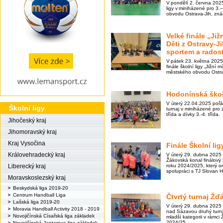
V pondělí 2. června 2025
ligy v miniházené pro 3.
obvodu Ostrava-Jih, zn
Velké finále „Již
Děti z Ostravy-J
sportem a radost
V pátek 23. května 202
finále školní ligy „Jižní 
městského obvodu Ostra
Hodonínská škol
V úterý 22.04.2025 poř
Školní ligy
turnaj v miniházené pro z
třída a dívky 3.-4. třída.
Jihočeský kraj
Jihomoravský kraj
Kraj Vysočina
Finále Školní li
Královehradecký kraj
V úterý 29. dubna 2025 
Žákovská konal finálový 
roku 2024/2025, který 
Liberecký kraj
spolupráci s TJ Slovan H
Moravskoslezský kraj
Beskydská liga 2019-20
Centrum Handball Liga
Čtvrtý turnaj Žď
Lašská liga 2019-20
V úterý 29. dubna 2025
Moravia Handball Activity 2018 - 2019
nad Sázavou druhý turna
Novojičínská Císařská liga základek
mladší kategorii v rámci 
2024/25.
Novojičínská Jantarova liga základek